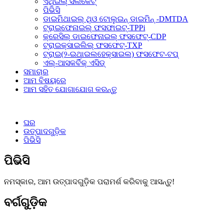
ଏଥିଇଲ୍ ସିଲିକେଟ୍
ପିଭିସି
ଡାଇମିଥାଇଲ୍ ଥିଓ ଟୋଲୁଇନ୍ ଡାଇମିନ୍ -DMTDA
ଟ୍ରାଇଫେନାଇଲ୍ ଫସଫାଇଟ୍-TPPi
କ୍ରେସିଲ୍ ଡାଇଫେନାଇଲ୍ ଫସଫେଟ୍-CDP
ଟ୍ରାଇକ୍ସାଇଲିଲ୍ ଫସଫେଟ୍-TXP
ଟ୍ରାଇ(୨-ଇଥାଇଲହେକ୍ସାଇଲ) ଫସଫେଟ-ଟପ୍
ଏଲ୍-ଆସକର୍ବିକ୍ ଏସିଡ୍
ସମାଚାର
ଆମ ବିଷୟରେ
ଆମ ସହିତ ଯୋଗାଯୋଗ କରନ୍ତୁ
ଘର
ଉତ୍ପାଦଗୁଡ଼ିକ
ପିଭିସି
ପିଭିସି
ନମସ୍କାର, ଆମ ଉତ୍ପାଦଗୁଡ଼ିକ ପରାମର୍ଶ କରିବାକୁ ଆସନ୍ତୁ!
ବର୍ଗଗୁଡ଼ିକ