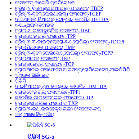
ଫସଫେଟ୍ ଜାଳେଣି ପ୍ରତିରୋଧକ
ଟ୍ରିସ୍ (୨-ବୁଟୋକ୍ସାଇଥାଇଲ୍) ଫସଫେଟ୍-TBEP
ଟ୍ରିସ୍ (୨-କ୍ଲୋରୋଇଥାଇଲ୍) ଫସଫେଟ୍-TCEP
ଡାଏଥାଇଲ୍ ମିଥାଇଲ୍ ଟୋଲୁଏନ୍ ଡାଏମିନ୍-DETDA
୯-ଆନ୍ଥ୍ରାଲଡିହାଇଡ୍
ଟ୍ରାଇ-ଆଇସୋବ୍ୟୁଟିଲ୍ ଫସଫେଟ୍-TIBP
ଟ୍ରାଇଫେନାଇଲ୍ ଫସଫେଟ୍-TPP
ଟ୍ରିସ୍ (୧,୩-ଡାଇକ୍ଲୋରୋ-୨-ପ୍ରୋପିଲ୍) ଫସଫେଟ୍-TDCPP
ଟ୍ରାଇମିଥାଇଲ୍ ଫସଫେଟ୍-TMP
ଟ୍ରିସ୍ (୨-କ୍ଲୋରୋଇସୋପ୍ରୋପିଲ୍) ଫସଫେଟ୍-TCPP
ଟ୍ରାଇଥାଇଲ୍ ଫସଫେଟ୍-TEP
ଟ୍ରାଇକ୍ରେସିଲ୍ ଫସଫେଟ୍-TCP
ଟ୍ରାଇଆରଲ୍ ଫସଫେଟ୍ସ ଆଇଓସ୍ପ୍ରୋପିଲେଟେଡ୍-ଆଇପିପିପି
ଏଥିଇଲ୍ ସିଲିକେଟ୍
ପିଭିସି
ଡାଇମିଥାଇଲ୍ ଥିଓ ଟୋଲୁଇନ୍ ଡାଇମିନ୍ -DMTDA
ଟ୍ରାଇଫେନାଇଲ୍ ଫସଫାଇଟ୍-TPPi
କ୍ରେସିଲ୍ ଡାଇଫେନାଇଲ୍ ଫସଫେଟ୍-CDP
ଟ୍ରାଇକ୍ସାଇଲିଲ୍ ଫସଫେଟ୍-TXP
ଟ୍ରାଇ(୨-ଇଥାଇଲହେକ୍ସାଇଲ) ଫସଫେଟ-ଟପ୍
ଏଲ୍-ଆସକର୍ବିକ୍ ଏସିଡ୍
ପିଭିସି SG-5