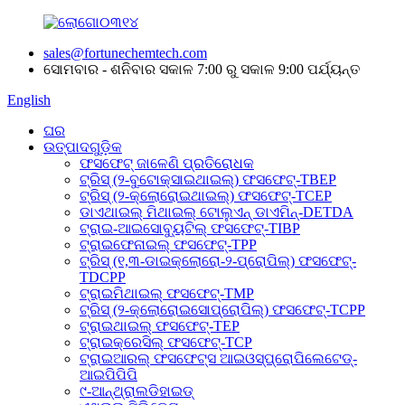
sales@fortunechemtech.com
ସୋମବାର - ଶନିବାର ସକାଳ 7:00 ରୁ ସକାଳ 9:00 ପର୍ଯ୍ୟନ୍ତ
English
ଘର
ଉତ୍ପାଦଗୁଡ଼ିକ
ଫସଫେଟ୍ ଜାଳେଣି ପ୍ରତିରୋଧକ
ଟ୍ରିସ୍ (୨-ବୁଟୋକ୍ସାଇଥାଇଲ୍) ଫସଫେଟ୍-TBEP
ଟ୍ରିସ୍ (୨-କ୍ଲୋରୋଇଥାଇଲ୍) ଫସଫେଟ୍-TCEP
ଡାଏଥାଇଲ୍ ମିଥାଇଲ୍ ଟୋଲୁଏନ୍ ଡାଏମିନ୍-DETDA
ଟ୍ରାଇ-ଆଇସୋବ୍ୟୁଟିଲ୍ ଫସଫେଟ୍-TIBP
ଟ୍ରାଇଫେନାଇଲ୍ ଫସଫେଟ୍-TPP
ଟ୍ରିସ୍ (୧,୩-ଡାଇକ୍ଲୋରୋ-୨-ପ୍ରୋପିଲ୍) ଫସଫେଟ୍-
TDCPP
ଟ୍ରାଇମିଥାଇଲ୍ ଫସଫେଟ୍-TMP
ଟ୍ରିସ୍ (୨-କ୍ଲୋରୋଇସୋପ୍ରୋପିଲ୍) ଫସଫେଟ୍-TCPP
ଟ୍ରାଇଥାଇଲ୍ ଫସଫେଟ୍-TEP
ଟ୍ରାଇକ୍ରେସିଲ୍ ଫସଫେଟ୍-TCP
ଟ୍ରାଇଆରଲ୍ ଫସଫେଟ୍ସ ଆଇଓସ୍ପ୍ରୋପିଲେଟେଡ୍-
ଆଇପିପିପି
୯-ଆନ୍ଥ୍ରାଲଡିହାଇଡ୍