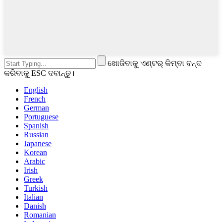
ଖୋଜିବାକୁ ଏଣ୍ଟର୍ କିମ୍ବା ବନ୍ଦ
କରିବାକୁ ESC ଦବାନ୍ତୁ।
English
French
German
Portuguese
Spanish
Russian
Japanese
Korean
Arabic
Irish
Greek
Turkish
Italian
Danish
Romanian