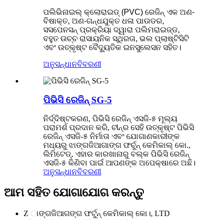
ପଲିଭିନାଇଲ୍ କ୍ଲୋରାଇଡ୍ (PVC) ରେଜିନ୍ ଏକ ଅଣ-
ବିଷାକ୍ତ, ଅଣ-ଗନ୍ଧଯୁକ୍ତ ଧଳା ପାଉଡର,
ସସପେନସନ୍ ପ୍ରକ୍ରିୟା ଦ୍ୱାରା ପଲିମରାଇଜ୍ଡ,
ବହୁତ ଉଚ୍ଚ ରାସାୟନିକ ସ୍ଥିରତା, ଭଲ ପ୍ଲାଷ୍ଟିସିଟି
ଏବଂ ଉତ୍କୃଷ୍ଟ ବୈଦ୍ୟୁତିକ ଇନସୁଲେସନ ସହିତ।
ଅନୁସନ୍ଧାନ
ବିବରଣୀ
ପିଭିସି ରେଜିନ୍ SG-5
ନିର୍ଦ୍ଦିଷ୍ଟକରଣ, ପିଭିସି ରେଜିନ୍ ଏସଜି-୫ ମୂଲ୍ୟ
ପରାମର୍ଶ ପ୍ରଦାନ କରି, ଚୀନ୍‌ର ସେହି ଉତ୍କୃଷ୍ଟ ପିଭିସି
ରେଜିନ୍ ଏସଜି-୫ ନିର୍ମାତା ଏବଂ ଯୋଗାଣକାରୀଙ୍କ
ମଧ୍ୟରୁ ଝାଙ୍ଗଜିଆଗାଙ୍ଗ ଫର୍ଚୁନ୍ କେମିକାଲ୍ କୋ.,
ଲିମିଟେଡ୍, ଏହାର କାରଖାନାରୁ ବଲ୍କ ପିଭିସି ରେଜିନ୍
ଏସଜି-୫ କିଣିବା ପାଇଁ ଆପଣଙ୍କ ଅପେକ୍ଷାରେ ଅଛି।
ଅନୁସନ୍ଧାନ
ବିବରଣୀ
ଆମ ସହିତ ଯୋଗାଯୋଗ କରନ୍ତୁ
Z ାଙ୍ଗଜିଆଗଙ୍ଗ ଫର୍ଟୁନ୍ କେମିକାଲ୍ କୋ।, LTD