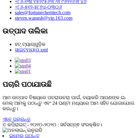
+୮୬-୧୩୮୧୫୨୯୫୬୨୮/୧୮୯୬୨୨୬୬୮୪୬
+୮୬-୫୧୨-୫୮୭୪-୦୩୦୬
sales@fortunechemtech.com
steven.wangsh@vip.163.com
ଉତ୍ପାଦ ତାଲିକା
ହଟ୍ ଟ୍ୟାଗ୍‌ଗୁଡ଼ିକ
ସାଇଟମ୍ୟାପ୍.xml
ପଚାରି ପଠାଯାଉଛି
ଆମ ଉତ୍ପାଦ ବିଷୟରେ ପଚରାଉଚରା ପାଇଁ, ଦୟାକରି ଆପଣଙ୍କ ଇ-
ମେଲ୍ ଆମକୁ ପଠାନ୍ତୁ ଏବଂ 24 ଘଣ୍ଟା ମଧ୍ୟରେ ଆମ ସହିତ ଯୋଗାଯୋଗ
କରନ୍ତୁ।
ଏବେ ପଚାରନ୍ତୁ
© କପିରାଇଟ୍ - ୨୦୧୦-୨୦୨୦ : ସର୍ବସତ୍ତ୍ଵ ସଂରକ୍ଷିତ।
ଇମେଲ୍ ପଠାନ୍ତୁ