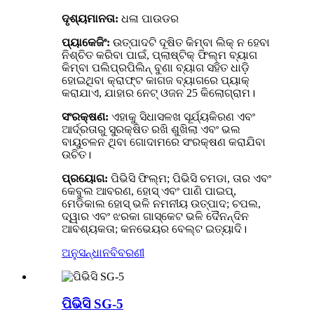
ଦୃଶ୍ୟମାନତା:
ଧଳା ପାଉଡର
ପ୍ୟାକେଜିଂ:
ଉତ୍ପାଦଟି ଦୂଷିତ କିମ୍ବା ଲିକ୍ ନ ହେବା
ନିଶ୍ଚିତ କରିବା ପାଇଁ, ପ୍ଲାଷ୍ଟିକ୍ ଫିଲ୍ମ ବ୍ୟାଗ
କିମ୍ବା ପଲିପ୍ରପିଲିନ୍ ବୁଣା ବ୍ୟାଗ ସହିତ ଧାଡ଼ି
ହୋଇଥିବା କ୍ରାଫ୍ଟ କାଗଜ ବ୍ୟାଗରେ ପ୍ୟାକ୍
କରାଯାଏ, ଯାହାର ନେଟ୍ ଓଜନ 25 କିଲୋଗ୍ରାମ।
ସଂରକ୍ଷଣ:
ଏହାକୁ ସିଧାସଳଖ ସୂର୍ଯ୍ୟକିରଣ ଏବଂ
ଆର୍ଦ୍ରତାରୁ ସୁରକ୍ଷିତ ରଖି ଶୁଖିଲା ଏବଂ ଭଲ
ବାୟୁଚଳନ ଥିବା ଗୋଦାମରେ ସଂରକ୍ଷଣ କରାଯିବା
ଉଚିତ।
ପ୍ରୟୋଗ:
ପିଭିସି ଫିଲ୍ମ; ପିଭିସି ଚମଡା, ତାର ଏବଂ
କେବୁଲ ଆବରଣ, ହୋସ୍ ଏବଂ ପାଣି ପାଇପ୍,
ମେଡିକାଲ ହୋସ୍ ଭଳି ନମନୀୟ ଉତ୍ପାଦ; ଚପଲ,
ଦ୍ୱାର ଏବଂ ଝରକା ଗାସ୍କେଟ ଭଳି ଦୈନନ୍ଦିନ
ଆବଶ୍ୟକତା; କନଭେୟର ବେଲ୍ଟ ଇତ୍ୟାଦି।
ଅନୁସନ୍ଧାନ
ବିବରଣୀ
ପିଭିସି SG-5