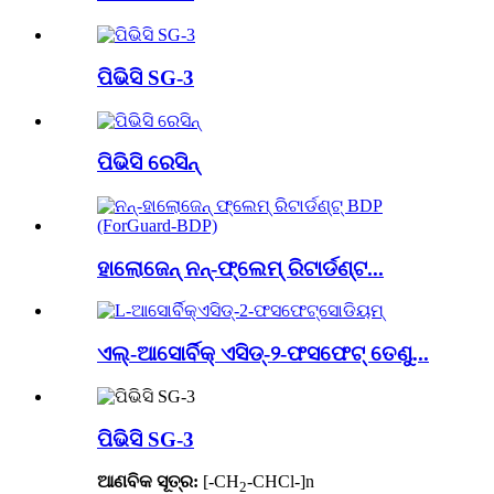
ପିଭିସି SG-3
ପିଭିସି ରେସିନ୍
ହାଲୋଜେନ୍ ନନ୍-ଫ୍ଲେମ୍ ରିଟାର୍ଡଣ୍ଟ...
ଏଲ୍-ଆସୋର୍ବିକ୍ ଏସିଡ୍-୨-ଫସଫେଟ୍ ତେଣୁ...
ପିଭିସି SG-3
ଆଣବିକ ସୂତ୍ର:
[-CH
-CHCl-]n
2