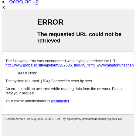
ଇମେଲ୍ ପଠାନ୍ତୁ
x