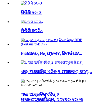
ପିଭିସି SG-3
ପିଭିସି ରେସିନ୍
ହାଲୋଜେନ୍ ନନ୍-ଫ୍ଲେମ୍ ରିଟାର୍ଡଣ୍ଟ...
ଏଲ୍-ଆସୋର୍ବିକ୍ ଏସିଡ୍-୨-ଫସଫେଟ୍ ତେଣୁ...
ଏଲ୍-ଆସ୍କର୍ବିକ୍ଏସିଡ୍-୨-
ଫସଫେଟ୍ସୋଡିୟମ୍, ୬୬୧୭୦-୧୦-୩