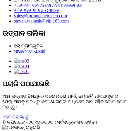
+୮୬-୧୩୮୧୫୨୯୫୬୨୮/୧୮୯୬୨୨୬୬୮୪୬
+୮୬-୫୧୨-୫୮୭୪-୦୩୦୬
sales@fortunechemtech.com
steven.wangsh@vip.163.com
ଉତ୍ପାଦ ତାଲିକା
ହଟ୍ ଟ୍ୟାଗ୍‌ଗୁଡ଼ିକ
ସାଇଟମ୍ୟାପ୍.xml
ପଚାରି ପଠାଯାଉଛି
ଆମ ଉତ୍ପାଦ ବିଷୟରେ ପଚରାଉଚରା ପାଇଁ, ଦୟାକରି ଆପଣଙ୍କ ଇ-
ମେଲ୍ ଆମକୁ ପଠାନ୍ତୁ ଏବଂ 24 ଘଣ୍ଟା ମଧ୍ୟରେ ଆମ ସହିତ ଯୋଗାଯୋଗ
କରନ୍ତୁ।
ଏବେ ପଚାରନ୍ତୁ
© କପିରାଇଟ୍ - ୨୦୧୦-୨୦୨୦ : ସର୍ବସତ୍ତ୍ଵ ସଂରକ୍ଷିତ।