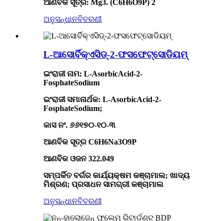
ଆଣବିକ ସୂତ୍ର: Mg3. (C6H6O9P) 2
ଅନୁସନ୍ଧାନ
ବିବରଣୀ
L-ଆସୋର୍ବିକ୍ଏସିଡ୍-2-ଫସଫେଟ୍ସୋଡିୟମ୍
ଇଂରାଜୀ ନାମ: L-AsorbicAcid-2-
FosphateSodium
ଇଂରାଜୀ ସମାନାର୍ଥକ: L-AsorbicAcid-2-
FosphateSodium;
କାସ ନଂ. ୬୬୧୭୦-୧୦-୩
ଆଣବିକ ସୂତ୍ର C6H6Na3O9P
ଆଣବିକ ଓଜନ 322.049
ସମ୍ପର୍କିତ ବର୍ଗର କାର୍ଯ୍ୟକ୍ଷମ କଞ୍ଚାମାଲ; ଖାଦ୍ୟ
ମିଶ୍ରଣ; ପ୍ରସାଧନ ସାମଗ୍ରୀ କଞ୍ଚାମାଲ
ଅନୁସନ୍ଧାନ
ବିବରଣୀ