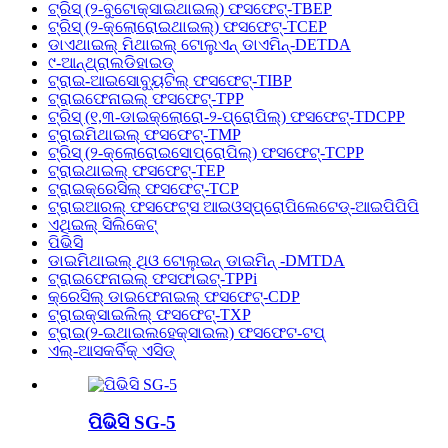
ଟ୍ରିସ୍ (୨-ବୁଟୋକ୍ସାଇଥାଇଲ୍) ଫସଫେଟ୍-TBEP
ଟ୍ରିସ୍ (୨-କ୍ଲୋରୋଇଥାଇଲ୍) ଫସଫେଟ୍-TCEP
ଡାଏଥାଇଲ୍ ମିଥାଇଲ୍ ଟୋଲୁଏନ୍ ଡାଏମିନ୍-DETDA
୯-ଆନ୍ଥ୍ରାଲଡିହାଇଡ୍
ଟ୍ରାଇ-ଆଇସୋବ୍ୟୁଟିଲ୍ ଫସଫେଟ୍-TIBP
ଟ୍ରାଇଫେନାଇଲ୍ ଫସଫେଟ୍-TPP
ଟ୍ରିସ୍ (୧,୩-ଡାଇକ୍ଲୋରୋ-୨-ପ୍ରୋପିଲ୍) ଫସଫେଟ୍-TDCPP
ଟ୍ରାଇମିଥାଇଲ୍ ଫସଫେଟ୍-TMP
ଟ୍ରିସ୍ (୨-କ୍ଲୋରୋଇସୋପ୍ରୋପିଲ୍) ଫସଫେଟ୍-TCPP
ଟ୍ରାଇଥାଇଲ୍ ଫସଫେଟ୍-TEP
ଟ୍ରାଇକ୍ରେସିଲ୍ ଫସଫେଟ୍-TCP
ଟ୍ରାଇଆରଲ୍ ଫସଫେଟ୍ସ ଆଇଓସ୍ପ୍ରୋପିଲେଟେଡ୍-ଆଇପିପିପି
ଏଥିଇଲ୍ ସିଲିକେଟ୍
ପିଭିସି
ଡାଇମିଥାଇଲ୍ ଥିଓ ଟୋଲୁଇନ୍ ଡାଇମିନ୍ -DMTDA
ଟ୍ରାଇଫେନାଇଲ୍ ଫସଫାଇଟ୍-TPPi
କ୍ରେସିଲ୍ ଡାଇଫେନାଇଲ୍ ଫସଫେଟ୍-CDP
ଟ୍ରାଇକ୍ସାଇଲିଲ୍ ଫସଫେଟ୍-TXP
ଟ୍ରାଇ(୨-ଇଥାଇଲହେକ୍ସାଇଲ) ଫସଫେଟ-ଟପ୍
ଏଲ୍-ଆସକର୍ବିକ୍ ଏସିଡ୍
ପିଭିସି SG-5