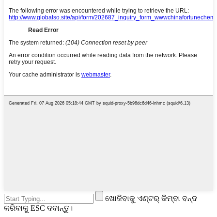
ଖୋଜିବାକୁ ଏଣ୍ଟର୍ କିମ୍ବା ବନ୍ଦ
କରିବାକୁ ESC ଦବାନ୍ତୁ।