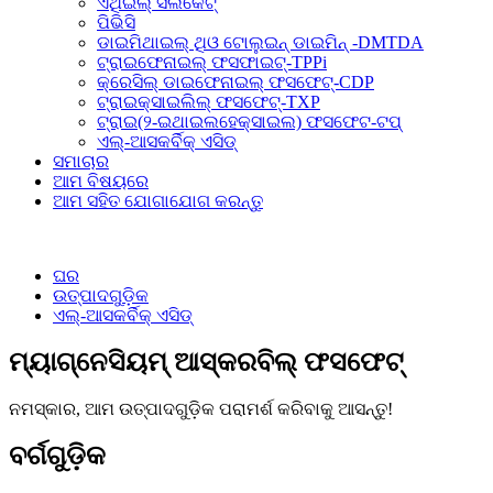
ଏଥିଇଲ୍ ସିଲିକେଟ୍
ପିଭିସି
ଡାଇମିଥାଇଲ୍ ଥିଓ ଟୋଲୁଇନ୍ ଡାଇମିନ୍ -DMTDA
ଟ୍ରାଇଫେନାଇଲ୍ ଫସଫାଇଟ୍-TPPi
କ୍ରେସିଲ୍ ଡାଇଫେନାଇଲ୍ ଫସଫେଟ୍-CDP
ଟ୍ରାଇକ୍ସାଇଲିଲ୍ ଫସଫେଟ୍-TXP
ଟ୍ରାଇ(୨-ଇଥାଇଲହେକ୍ସାଇଲ) ଫସଫେଟ-ଟପ୍
ଏଲ୍-ଆସକର୍ବିକ୍ ଏସିଡ୍
ସମାଚାର
ଆମ ବିଷୟରେ
ଆମ ସହିତ ଯୋଗାଯୋଗ କରନ୍ତୁ
ଘର
ଉତ୍ପାଦଗୁଡ଼ିକ
ଏଲ୍-ଆସକର୍ବିକ୍ ଏସିଡ୍
ମ୍ୟାଗ୍ନେସିୟମ୍ ଆସ୍କରବିଲ୍ ଫସଫେଟ୍
ନମସ୍କାର, ଆମ ଉତ୍ପାଦଗୁଡ଼ିକ ପରାମର୍ଶ କରିବାକୁ ଆସନ୍ତୁ!
ବର୍ଗଗୁଡ଼ିକ