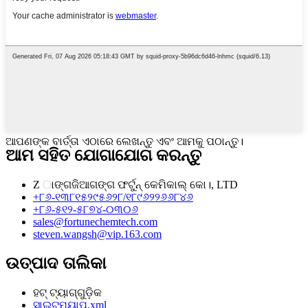
ଆପଣଙ୍କ ବାର୍ତ୍ତା ଏଠାରେ ଲେଖନ୍ତୁ ଏବଂ ଆମକୁ ପଠାନ୍ତୁ।
ଆମ ସହିତ ଯୋଗାଯୋଗ କରନ୍ତୁ
Z ାଙ୍ଗଜିଆଗଙ୍ଗ ଫର୍ଟୁନ୍ କେମିକାଲ୍ କୋ।, LTD
+୮୬-୧୩୮୧୫୨୯୫୬୨୮/୧୮୯୬୨୨୬୬୮୪୬
+୮୬-୫୧୨-୫୮୭୪-୦୩୦୬
sales@fortunechemtech.com
steven.wangsh@vip.163.com
ଉତ୍ପାଦ ତାଲିକା
ହଟ୍ ଟ୍ୟାଗ୍‌ଗୁଡ଼ିକ
ସାଇଟମ୍ୟାପ୍.xml