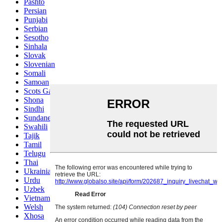
Pashto
Persian
Punjabi
Serbian
Sesotho
Sinhala
Slovak
Slovenian
Somali
Samoan
Scots Gaelic
Shona
Sindhi
Sundanese
Swahili
Tajik
Tamil
Telugu
Thai
Ukrainian
Urdu
Uzbek
Vietnamese
Welsh
Xhosa