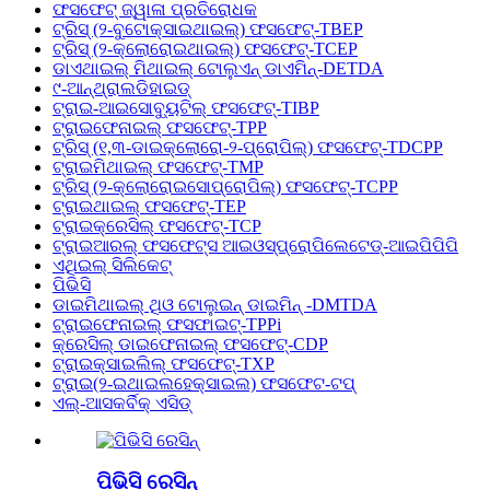
ଫସଫେଟ୍ ଜ୍ୱାଳା ପ୍ରତିରୋଧକ
ଟ୍ରିସ୍ (୨-ବୁଟୋକ୍ସାଇଥାଇଲ୍) ଫସଫେଟ୍-TBEP
ଟ୍ରିସ୍ (୨-କ୍ଲୋରୋଇଥାଇଲ୍) ଫସଫେଟ୍-TCEP
ଡାଏଥାଇଲ୍ ମିଥାଇଲ୍ ଟୋଲୁଏନ୍ ଡାଏମିନ୍-DETDA
୯-ଆନ୍ଥ୍ରାଲଡିହାଇଡ୍
ଟ୍ରାଇ-ଆଇସୋବ୍ୟୁଟିଲ୍ ଫସଫେଟ୍-TIBP
ଟ୍ରାଇଫେନାଇଲ୍ ଫସଫେଟ୍-TPP
ଟ୍ରିସ୍ (୧,୩-ଡାଇକ୍ଲୋରୋ-୨-ପ୍ରୋପିଲ୍) ଫସଫେଟ୍-TDCPP
ଟ୍ରାଇମିଥାଇଲ୍ ଫସଫେଟ୍-TMP
ଟ୍ରିସ୍ (୨-କ୍ଲୋରୋଇସୋପ୍ରୋପିଲ୍) ଫସଫେଟ୍-TCPP
ଟ୍ରାଇଥାଇଲ୍ ଫସଫେଟ୍-TEP
ଟ୍ରାଇକ୍ରେସିଲ୍ ଫସଫେଟ୍-TCP
ଟ୍ରାଇଆରଲ୍ ଫସଫେଟ୍ସ ଆଇଓସ୍ପ୍ରୋପିଲେଟେଡ୍-ଆଇପିପିପି
ଏଥିଇଲ୍ ସିଲିକେଟ୍
ପିଭିସି
ଡାଇମିଥାଇଲ୍ ଥିଓ ଟୋଲୁଇନ୍ ଡାଇମିନ୍ -DMTDA
ଟ୍ରାଇଫେନାଇଲ୍ ଫସଫାଇଟ୍-TPPi
କ୍ରେସିଲ୍ ଡାଇଫେନାଇଲ୍ ଫସଫେଟ୍-CDP
ଟ୍ରାଇକ୍ସାଇଲିଲ୍ ଫସଫେଟ୍-TXP
ଟ୍ରାଇ(୨-ଇଥାଇଲହେକ୍ସାଇଲ) ଫସଫେଟ-ଟପ୍
ଏଲ୍-ଆସକର୍ବିକ୍ ଏସିଡ୍
ପିଭିସି ରେସିନ୍