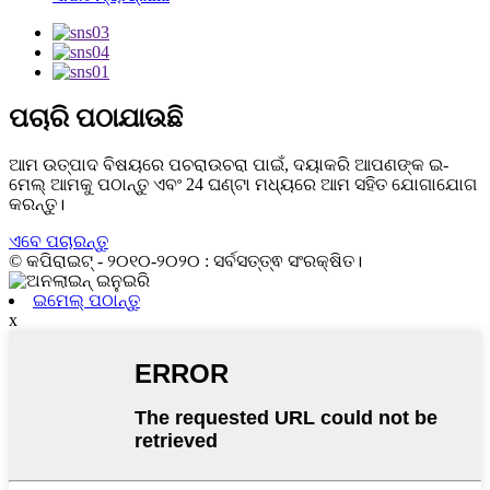
ପଚାରି ପଠାଯାଉଛି
ଆମ ଉତ୍ପାଦ ବିଷୟରେ ପଚରାଉଚରା ପାଇଁ, ଦୟାକରି ଆପଣଙ୍କ ଇ-
ମେଲ୍ ଆମକୁ ପଠାନ୍ତୁ ଏବଂ 24 ଘଣ୍ଟା ମଧ୍ୟରେ ଆମ ସହିତ ଯୋଗାଯୋଗ
କରନ୍ତୁ।
ଏବେ ପଚାରନ୍ତୁ
© କପିରାଇଟ୍ - ୨୦୧୦-୨୦୨୦ : ସର୍ବସତ୍ତ୍ଵ ସଂରକ୍ଷିତ।
ଇମେଲ୍ ପଠାନ୍ତୁ
x