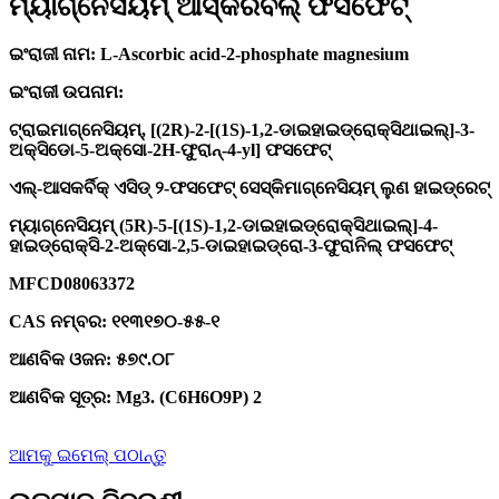
ମ୍ୟାଗ୍ନେସିୟମ୍ ଆସ୍କରବିଲ୍ ଫସଫେଟ୍
ଇଂରାଜୀ ନାମ: L-Ascorbic acid-2-phosphate magnesium
ଇଂରାଜୀ ଉପନାମ:
ଟ୍ରାଇମାଗ୍ନେସିୟମ୍, [(2R)-2-[(1S)-1,2-ଡାଇହାଇଡ୍ରୋକ୍ସିଥାଇଲ୍]-3-
ଅକ୍ସିଡୋ-5-ଅକ୍ସୋ-2H-ଫୁରାନ୍-4-yl] ଫସଫେଟ୍
ଏଲ୍-ଆସକର୍ବିକ୍ ଏସିଡ୍ ୨-ଫସଫେଟ୍ ସେସ୍କିମାଗ୍ନେସିୟମ୍ ଲୁଣ ହାଇଡ୍ରେଟ୍
ମ୍ୟାଗ୍ନେସିୟମ୍ (5R)-5-[(1S)-1,2-ଡାଇହାଇଡ୍ରୋକ୍ସିଥାଇଲ୍]-4-
ହାଇଡ୍ରୋକ୍ସି-2-ଅକ୍ସୋ-2,5-ଡାଇହାଇଡ୍ରୋ-3-ଫୁରାନିଲ୍ ଫସଫେଟ୍
MFCD08063372
CAS ନମ୍ବର: ୧୧୩୧୭୦-୫୫-୧
ଆଣବିକ ଓଜନ: ୫୭୯.୦୮
ଆଣବିକ ସୂତ୍ର: Mg3. (C6H6O9P) 2
ଆମକୁ ଇମେଲ୍ ପଠାନ୍ତୁ