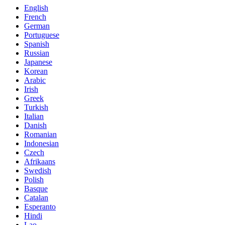
English
French
German
Portuguese
Spanish
Russian
Japanese
Korean
Arabic
Irish
Greek
Turkish
Italian
Danish
Romanian
Indonesian
Czech
Afrikaans
Swedish
Polish
Basque
Catalan
Esperanto
Hindi
Lao