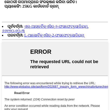
କୋଠରୀ ତାପମାତ୍ରାରେ ସଂରକ୍ଷଣ କରିବା ଉଚିତ।
ପ୍ୟାକେଜିଂ: 25KG କାର୍ଡବୋର୍ଡ ଡ୍ରମ୍
ପୂର୍ବବର୍ତ୍ତୀ:
ଏଲ୍-ଆସ୍କର୍ବିକ୍ଏସିଡ୍-୨-ଫସଫେଟ୍ସୋଡିୟମ୍,
୬୬୧୭୦-୧୦-୩
ପରବର୍ତ୍ତୀ:
L-ଆସୋର୍ବିକ୍ଏସିଡ୍-2-ଫସଫେଟ୍ସୋଡିୟମ୍