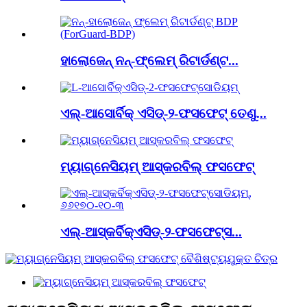
ହାଲୋଜେନ୍ ନନ୍-ଫ୍ଲେମ୍ ରିଟାର୍ଡଣ୍ଟ...
ଏଲ୍-ଆସୋର୍ବିକ୍ ଏସିଡ୍-୨-ଫସଫେଟ୍ ତେଣୁ...
ମ୍ୟାଗ୍ନେସିୟମ୍ ଆସ୍କରବିଲ୍ ଫସଫେଟ୍
ଏଲ୍-ଆସ୍କର୍ବିକ୍ଏସିଡ୍-୨-ଫସଫେଟ୍ସ...