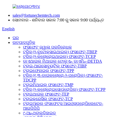
sales@fortunechemtech.com
ସୋମବାର - ଶନିବାର ସକାଳ 7:00 ରୁ ସକାଳ 9:00 ପର୍ଯ୍ୟନ୍ତ
English
ଘର
ଉତ୍ପାଦଗୁଡ଼ିକ
ଫସଫେଟ୍ ଜ୍ୱାଳା ପ୍ରତିରୋଧକ
ଟ୍ରିସ୍ (୨-ବୁଟୋକ୍ସାଇଥାଇଲ୍) ଫସଫେଟ୍-TBEP
ଟ୍ରିସ୍ (୨-କ୍ଲୋରୋଇଥାଇଲ୍) ଫସଫେଟ୍-TCEP
ଡାଏଥାଇଲ୍ ମିଥାଇଲ୍ ଟୋଲୁଏନ୍ ଡାଏମିନ୍-DETDA
ଟ୍ରାଇ-ଆଇସୋବ୍ୟୁଟିଲ୍ ଫସଫେଟ୍-TIBP
ଟ୍ରାଇଫେନାଇଲ୍ ଫସଫେଟ୍-TPP
ଟ୍ରିସ୍ (୧,୩-ଡାଇକ୍ଲୋରୋ-୨-ପ୍ରୋପିଲ୍) ଫସଫେଟ୍-
TDCPP
ଟ୍ରାଇମିଥାଇଲ୍ ଫସଫେଟ୍-TMP
ଟ୍ରିସ୍ (୨-କ୍ଲୋରୋଇସୋପ୍ରୋପିଲ୍) ଫସଫେଟ୍-TCPP
ଟ୍ରାଇଥାଇଲ୍ ଫସଫେଟ୍-TEP
ଟ୍ରାଇକ୍ରେସିଲ୍ ଫସଫେଟ୍-TCP
ଟ୍ରାଇଆରଲ୍ ଫସଫେଟ୍ସ ଆଇଓସ୍ପ୍ରୋପିଲେଟେଡ୍-
ଆଇପିପିପି
୯-ଆନ୍ଥ୍ରାଲଡିହାଇଡ୍