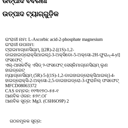
ଉତ୍ପାଦ ବିବରଣୀ
ଉତ୍ପାଦ ଟ୍ୟାଗ୍‌ଗୁଡ଼ିକ
ଇଂରାଜୀ ନାମ: L-Ascorbic acid-2-phosphate magnesium
ଇଂରାଜୀ ଉପନାମ:
ଟ୍ରାଇମାଗ୍ନେସିୟମ୍, [(2R)-2-[(1S)-1,2-
ଡାଇହାଇଡ୍ରୋକ୍ସିଥାଇଲ୍]-3-ଅକ୍ସିଡୋ-5-ଅକ୍ସୋ-2H-ଫୁରାନ୍-4-yl]
ଫସଫେଟ୍
ଏଲ୍-ଆସକର୍ବିକ୍ ଏସିଡ୍ ୨-ଫସଫେଟ୍ ସେସ୍କିମାଗ୍ନେସିୟମ୍ ଲୁଣ
ହାଇଡ୍ରେଟ୍
ମ୍ୟାଗ୍ନେସିୟମ୍ (5R)-5-[(1S)-1,2-ଡାଇହାଇଡ୍ରୋକ୍ସିଥାଇଲ୍]-4-
ହାଇଡ୍ରୋକ୍ସି-2-ଅକ୍ସୋ-2,5-ଡାଇହାଇଡ୍ରୋ-3-ଫୁରାନିଲ୍ ଫସଫେଟ୍
MFCD08063372
CAS ନମ୍ବର: ୧୧୩୧୭୦-୫୫-୧
ଆଣବିକ ଓଜନ: ୫୭୯.୦୮
ଆଣବିକ ସୂତ୍ର: Mg3. (C6H6O9P) 2
ଗଠନମୂଳକ ସୂତ୍ର: