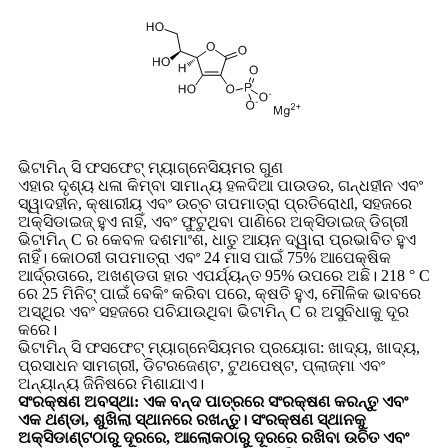
ଭିଟାମିନ୍ ସି ଫସଫେଟ୍ ମ୍ୟାଗ୍ନେସିୟମର ଗୁଣ
ଏହାର ଦୃଶ୍ୟ ଧଳା କିମ୍ବା ସାମାନ୍ୟ ହଳଦିଆ ପାଉଡର, ଗନ୍ଧହୀନ ଏବଂ
ସ୍ୱାଦହୀନ, କ୍ଷାରୀୟ ଏବଂ ଉଚ୍ଚ ତାପମାତ୍ରା ପ୍ରତିରୋଧୀ, ସହଜରେ
ଅକ୍ସିଡାଇଜ୍ ହୁଏ ନାହିଁ, ଏବଂ ଫୁଟୁଥିବା ପାଣିରେ ଅକ୍ସିଡାଇଜ୍ ଡିଗ୍ରୀ
ଭିଟାମିନ୍ C ର କେବଳ ଦଶମାଂଶ, ଧାତୁ ଆୟନ ଦ୍ୱାରା ପ୍ରଭାବିତ ହୁଏ
ନାହିଁ। କୋଠରୀ ତାପମାତ୍ରା ଏବଂ 24 ମାସ ପାଇଁ 75% ଆପେକ୍ଷିକ
ଆର୍ଦ୍ରତାରେ, ଅଖଣ୍ଡତା ହାର ଏପର୍ଯ୍ୟନ୍ତ 95% ଉପରେ ଅଛି। 218 ° C
ରେ 25 ମିନିଟ୍ ପାଇଁ ବେକିଂ କରିବା ପରେ, କ୍ଷତି ହୁଏ, ମୌଳିକ ଭାବରେ
ଅସ୍ଥିର ଏବଂ ସହଜରେ ପଚିଯାଉଥିବା ଭିଟାମିନ୍ C ର ଅସୁବିଧାକୁ ଦୂର
କରେ।
ଭିଟାମିନ୍ ସି ଫସଫେଟ୍ ମ୍ୟାଗ୍ନେସିୟମର ପ୍ରୟୋଗ: ଖାଦ୍ୟ, ଖାଦ୍ୟ,
ପ୍ରସାଧନ ସାମଗ୍ରୀ, ଡିଟରଜେଣ୍ଟ, ଟୁଥପେଷ୍ଟ, ପ୍ଲାଜ୍ମା ଏବଂ
ଅନ୍ୟାନ୍ୟ ଜିନିଷରେ ମିଶାଯାଏ।
ସଂରକ୍ଷଣ ଅବସ୍ଥା: ଏକ ବନ୍ଦ ପାତ୍ରରେ ସଂରକ୍ଷଣ କରନ୍ତୁ ଏବଂ
ଏକ ଥଣ୍ଡା, ଶୁଖିଲା ସ୍ଥାନରେ ରଖନ୍ତୁ। ସଂରକ୍ଷଣ ସ୍ଥାନକୁ
ଅକ୍ସିଡାଣ୍ଟଠାରୁ ଦୂରରେ, ଆଲୋକଠାରୁ ଦୂରରେ ରଖିବା ଉଚିତ ଏବଂ