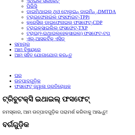
ଏଥିଇଲ୍ ସିଲିକେଟ୍
ପିଭିସି
ଡାଇମିଥାଇଲ୍ ଥିଓ ଟୋଲୁଇନ୍ ଡାଇମିନ୍ -DMTDA
ଟ୍ରାଇଫେନାଇଲ୍ ଫସଫାଇଟ୍-TPPi
କ୍ରେସିଲ୍ ଡାଇଫେନାଇଲ୍ ଫସଫେଟ୍-CDP
ଟ୍ରାଇକ୍ସାଇଲିଲ୍ ଫସଫେଟ୍-TXP
ଟ୍ରାଇ(୨-ଇଥାଇଲହେକ୍ସାଇଲ) ଫସଫେଟ-ଟପ୍
ଏଲ୍-ଆସକର୍ବିକ୍ ଏସିଡ୍
ସମାଚାର
ଆମ ବିଷୟରେ
ଆମ ସହିତ ଯୋଗାଯୋଗ କରନ୍ତୁ
ଘର
ଉତ୍ପାଦଗୁଡ଼ିକ
ଫସଫେଟ୍ ଜ୍ୱାଳା ପ୍ରତିରୋଧକ
ଟ୍ରିବୁଟକ୍ସି ଇଥାଇଲ୍ ଫସଫେଟ୍
ନମସ୍କାର, ଆମ ଉତ୍ପାଦଗୁଡ଼ିକ ପରାମର୍ଶ କରିବାକୁ ଆସନ୍ତୁ!
ବର୍ଗଗୁଡ଼ିକ