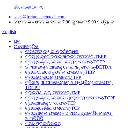
sales@fortunechemtech.com
ସୋମବାର - ଶନିବାର ସକାଳ 7:00 ରୁ ସକାଳ 9:00 ପର୍ଯ୍ୟନ୍ତ
English
ଘର
ଉତ୍ପାଦଗୁଡ଼ିକ
ଫସଫେଟ୍ ଜ୍ୱାଳା ପ୍ରତିରୋଧକ
ଟ୍ରିସ୍ (୨-ବୁଟୋକ୍ସାଇଥାଇଲ୍) ଫସଫେଟ୍-TBEP
ଟ୍ରିସ୍ (୨-କ୍ଲୋରୋଇଥାଇଲ୍) ଫସଫେଟ୍-TCEP
ଡାଏଥାଇଲ୍ ମିଥାଇଲ୍ ଟୋଲୁଏନ୍ ଡାଏମିନ୍-DETDA
ଟ୍ରାଇ-ଆଇସୋବ୍ୟୁଟିଲ୍ ଫସଫେଟ୍-TIBP
ଟ୍ରାଇଫେନାଇଲ୍ ଫସଫେଟ୍-TPP
ଟ୍ରିସ୍ (୧,୩-ଡାଇକ୍ଲୋରୋ-୨-ପ୍ରୋପିଲ୍) ଫସଫେଟ୍-
TDCPP
ଟ୍ରାଇମିଥାଇଲ୍ ଫସଫେଟ୍-TMP
ଟ୍ରିସ୍ (୨-କ୍ଲୋରୋଇସୋପ୍ରୋପିଲ୍) ଫସଫେଟ୍-TCPP
ଟ୍ରାଇଥାଇଲ୍ ଫସଫେଟ୍-TEP
ଟ୍ରାଇକ୍ରେସିଲ୍ ଫସଫେଟ୍-TCP
ଟ୍ରାଇଆରଲ୍ ଫସଫେଟ୍ସ ଆଇଓସ୍ପ୍ରୋପିଲେଟେଡ୍-
ଆଇପିପିପି
୯-ଆନ୍ଥ୍ରାଲଡିହାଇଡ୍