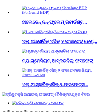
ହାଲୋଜେନ୍ ନନ୍-ଫ୍ଲେମ୍ ରିଟାର୍ଡଣ୍ଟ...
ଏଲ୍-ଆସୋର୍ବିକ୍ ଏସିଡ୍-୨-ଫସଫେଟ୍ ତେଣୁ...
ମ୍ୟାଗ୍ନେସିୟମ୍ ଆସ୍କରବିଲ୍ ଫସଫେଟ୍
ଏଲ୍-ଆସ୍କର୍ବିକ୍ଏସିଡ୍-୨-ଫସଫେଟ୍ସ...