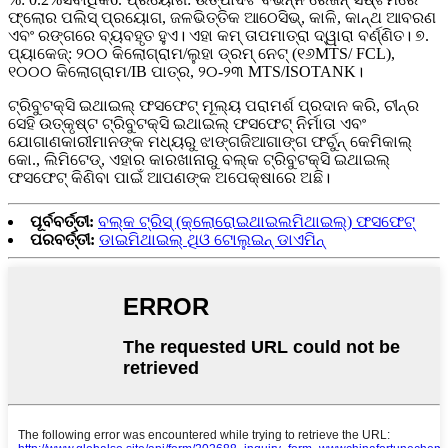
ଫ୍ଲୋର ପଲିସ୍ ପ୍ରୟୋଗ, ଜଳଭିତ୍ତିକ ଆଠେସିଭ୍, କାଳି, କାନ୍ଥ ଆବରଣ
ଏବଂ ରଙ୍ଗରେ ବ୍ୟବହୃତ ହୁଏ। ଏହା କମ୍ ତାପମାତ୍ରା ଦ୍ୱାରା ବର୍ଣ୍ଣିତ। ୭.
ପ୍ୟାକେଜ୍: ୨୦୦ କିଲୋଗ୍ରାମ/ଲୁହା ଡ୍ରମ୍ ନେଟ୍ (୧୬MTS/ FCL),
୧୦୦୦ କିଲୋଗ୍ରାମ/IB ପାତ୍ର, ୨୦-୨୩ MTS/ISOTANK।
ଟ୍ରିବୁଟକ୍ସି ଇଥାଇଲ୍ ଫସଫେଟ୍ ମୂଲ୍ୟ ପରାମର୍ଶ ପ୍ରଦାନ କରି, ଚୀନ୍‌ର
ସେହି ଉତ୍କୃଷ୍ଟ ଟ୍ରିବୁଟକ୍ସି ଇଥାଇଲ୍ ଫସଫେଟ୍ ନିର୍ମାତା ଏବଂ
ଯୋଗାଣକାରୀମାନଙ୍କ ମଧ୍ୟରୁ ଝାଙ୍ଗଜିଆଗାଙ୍ଗ ଫର୍ଚୁନ୍ କେମିକାଲ୍
କୋ., ଲିମିଟେଡ୍, ଏହାର କାରଖାନାରୁ ବଲ୍କ ଟ୍ରିବୁଟକ୍ସି ଇଥାଇଲ୍
ଫସଫେଟ୍ କିଣିବା ପାଇଁ ଆପଣଙ୍କ ଅପେକ୍ଷାରେ ଅଛି।
ପୂର୍ବବର୍ତ୍ତୀ:
ବଲ୍କ ଟ୍ରିସ୍ (କ୍ଲୋରୋଇଥାଇଲମିଥାଇଲ୍) ଫସଫେଟ୍
ପରବର୍ତ୍ତୀ:
ଡାଇମିଥାଇଲ୍ ଥିଓ ଟୋଲୁଇନ୍ ଡାଏମିନ୍