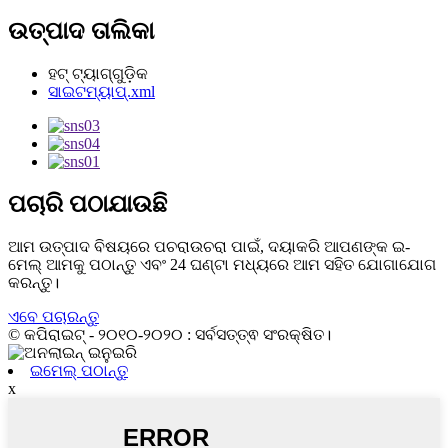
ଉତ୍ପାଦ ତାଲିକା
ହଟ୍ ଟ୍ୟାଗ୍‌ଗୁଡ଼ିକ
ସାଇଟମ୍ୟାପ୍.xml
ପଚାରି ପଠାଯାଉଛି
ଆମ ଉତ୍ପାଦ ବିଷୟରେ ପଚରାଉଚରା ପାଇଁ, ଦୟାକରି ଆପଣଙ୍କ ଇ-
ମେଲ୍ ଆମକୁ ପଠାନ୍ତୁ ଏବଂ 24 ଘଣ୍ଟା ମଧ୍ୟରେ ଆମ ସହିତ ଯୋଗାଯୋଗ
କରନ୍ତୁ।
ଏବେ ପଚାରନ୍ତୁ
© କପିରାଇଟ୍ - ୨୦୧୦-୨୦୨୦ : ସର୍ବସତ୍ତ୍ଵ ସଂରକ୍ଷିତ।
ଇମେଲ୍ ପଠାନ୍ତୁ
x