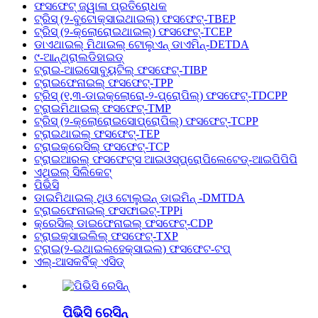
ଫସଫେଟ୍ ଜ୍ୱାଳା ପ୍ରତିରୋଧକ
ଟ୍ରିସ୍ (୨-ବୁଟୋକ୍ସାଇଥାଇଲ୍) ଫସଫେଟ୍-TBEP
ଟ୍ରିସ୍ (୨-କ୍ଲୋରୋଇଥାଇଲ୍) ଫସଫେଟ୍-TCEP
ଡାଏଥାଇଲ୍ ମିଥାଇଲ୍ ଟୋଲୁଏନ୍ ଡାଏମିନ୍-DETDA
୯-ଆନ୍ଥ୍ରାଲଡିହାଇଡ୍
ଟ୍ରାଇ-ଆଇସୋବ୍ୟୁଟିଲ୍ ଫସଫେଟ୍-TIBP
ଟ୍ରାଇଫେନାଇଲ୍ ଫସଫେଟ୍-TPP
ଟ୍ରିସ୍ (୧,୩-ଡାଇକ୍ଲୋରୋ-୨-ପ୍ରୋପିଲ୍) ଫସଫେଟ୍-TDCPP
ଟ୍ରାଇମିଥାଇଲ୍ ଫସଫେଟ୍-TMP
ଟ୍ରିସ୍ (୨-କ୍ଲୋରୋଇସୋପ୍ରୋପିଲ୍) ଫସଫେଟ୍-TCPP
ଟ୍ରାଇଥାଇଲ୍ ଫସଫେଟ୍-TEP
ଟ୍ରାଇକ୍ରେସିଲ୍ ଫସଫେଟ୍-TCP
ଟ୍ରାଇଆରଲ୍ ଫସଫେଟ୍ସ ଆଇଓସ୍ପ୍ରୋପିଲେଟେଡ୍-ଆଇପିପିପି
ଏଥିଇଲ୍ ସିଲିକେଟ୍
ପିଭିସି
ଡାଇମିଥାଇଲ୍ ଥିଓ ଟୋଲୁଇନ୍ ଡାଇମିନ୍ -DMTDA
ଟ୍ରାଇଫେନାଇଲ୍ ଫସଫାଇଟ୍-TPPi
କ୍ରେସିଲ୍ ଡାଇଫେନାଇଲ୍ ଫସଫେଟ୍-CDP
ଟ୍ରାଇକ୍ସାଇଲିଲ୍ ଫସଫେଟ୍-TXP
ଟ୍ରାଇ(୨-ଇଥାଇଲହେକ୍ସାଇଲ) ଫସଫେଟ-ଟପ୍
ଏଲ୍-ଆସକର୍ବିକ୍ ଏସିଡ୍
ପିଭିସି ରେସିନ୍