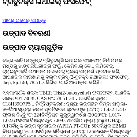
ଟ୍ରିବୁଟକ୍ସି ଇଥାଇଲ୍ ଫସଫେଟ୍
ଆମକୁ ଇମେଲ୍ ପଠାନ୍ତୁ
ଉତ୍ପାଦ ବିବରଣୀ
ଉତ୍ପାଦ ଟ୍ୟାଗ୍‌ଗୁଡ଼ିକ
ଚୀନ୍‌ର ସେହି ଉତ୍କୃଷ୍ଟ ଟ୍ରିବୁଟକ୍ସି ଇଥାଇଲ ଫସଫେଟ୍ ନିର୍ମାତାଙ୍କ
ମଧ୍ୟରୁ ଝାଙ୍ଗଜିଆଗାଙ୍ଗ ଫର୍ଚୁନ୍ କେମିକାଲ୍ କୋ., ଲିମିଟେଡ୍,
ଟ୍ରାଇବୁଟକ୍ସି ଇଥାଇଲ ଫସଫେଟ୍ ମୂଲ୍ୟ ପରାମର୍ଶ ପ୍ରଦାନ କରି,
ଆପଣଙ୍କ କାରଖାନାରୁ ବଲ୍କ ଟ୍ରିସ୍ (2-ବୁଟକ୍ସି ଇଥାଇଲ) ଫସଫେଟ୍,
tbep, kp-140, 78-51-3 କିଣିବା ପାଇଁ ଅପେକ୍ଷା କରିଛି।
୧.ସମାନାର୍ଥକ ଶବ୍ଦ: TBEP, Tris(2-butoxyethyl) ଫସଫେଟ୍୨. ଆଣବିକ
ଓଜନ: ୩୯୮.୪୮୩. CAS ନଂ.: 78-51-34．ଆଣବିକ ସୂତ୍ର:
C18H39O7P5．ନିର୍ଦ୍ଦିଷ୍ଟକରଣ: ଦୃଶ୍ୟ: ରଙ୍ଗହୀନ କିମ୍ବା ହାଲୁକା-
ହଳଦିଆ ସ୍ୱଚ୍ଛ ତରଳ ପ୍ରତିସରଣ ସୂଚକାଙ୍କ (25℃) : 1.432-1.437
ଫ୍ଲାଶ ବିନ୍ଦୁ ℃: 224ନିର୍ଦ୍ଦିଷ୍ଟ ଗୁରୁତ୍ୱାକର୍ଷଣ (20/20℃): 1.017-
1.023ଫସଫସ ବିଷୟବସ୍ତୁ: 7.8±0.5%ଏସିଡ୍ ମୂଲ୍ୟ (mgKOH/g):
0.1ସର୍ବାଧିକ ରଙ୍ଗ ସୂଚକାଙ୍କ (APHA PT-CO): 50ସର୍ବାଧିକ EBMB
ବିଷୟବସ୍ତୁ %: 3.0ସର୍ବାଧିକ ସ୍ନିଗ୍ଧତା (20℃): 12mPasଜଳ ବିଷୟବସ୍ତୁ
%: 0.2%ସର୍ବାଧିକ6. ପ୍ରୟୋଗ: ଉତ୍ପାଦଟି ବିଭିନ୍ନ ରେଜିନ୍ ସିଷ୍ଟମରେ