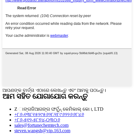
ଆପଣଙ୍କ ବାର୍ତ୍ତା ଏଠାରେ ଲେଖନ୍ତୁ ଏବଂ ଆମକୁ ପଠାନ୍ତୁ।
ଆମ ସହିତ ଯୋଗାଯୋଗ କରନ୍ତୁ
Z ାଙ୍ଗଜିଆଗଙ୍ଗ ଫର୍ଟୁନ୍ କେମିକାଲ୍ କୋ।, LTD
+୮୬-୧୩୮୧୫୨୯୫୬୨୮/୧୮୯୬୨୨୬୬୮୪୬
+୮୬-୫୧୨-୫୮୭୪-୦୩୦୬
sales@fortunechemtech.com
steven.wangsh@vip.163.com